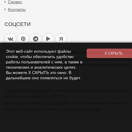
Сервис
Контакты
СОЦСЕТИ
Я
Этот веб-сайт используют файлы
Оставаясь на данном сайте Вы подтверждаете
согласие
на обра
cookie, чтобы обеспечить удобство
персональных данных в соответствии с
официальной политикой.
работы пользователей с ним, а также в
вы не даете согласия на обработку своих персональных данных,
технических и аналитических целях.
необходимо покинуть наш сайт.
Вы можете Х СКРЫТЬ это окно. В
дальнейшем оно появляться не будет.
Цены указанные на сайте являются справочными и не являются
публичной офертой (ст. 437 ГК).
При использовании
материалов
с сайта обязательно указание
прямой ссылки на источник.
Список всех товаров