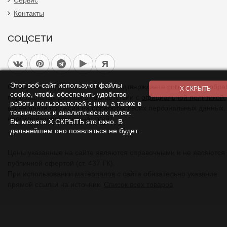
Сервис
Контакты
СОЦСЕТИ
Я
Этот веб-сайт используют файлы
Оставаясь на данном сайте Вы подтверждаете
согласие
на обра
cookie, чтобы обеспечить удобство
персональных данных в соответствии с
официальной политикой.
работы пользователей с ним, а также в
вы не даете согласия на обработку своих персональных данных,
технических и аналитических целях.
необходимо покинуть наш сайт.
Вы можете Х СКРЫТЬ это окно. В
дальнейшем оно появляться не будет.
Цены указанные на сайте являются справочными и не являются
публичной офертой (ст. 437 ГК).
При использовании
материалов
с сайта обязательно указание
прямой ссылки на источник.
Список всех товаров