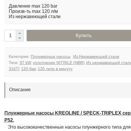
Давление max 120 bar
Произв-ть max 120 л/м
Из нержавеющей стали
Купить
Категории:
Плунжерные насосы
Из Нержавеющей стали
Теги:
37 kW
уплотнения NITRILE (NBR)
Из нержавеющей стал
316TI
120 бар
120 литр в минуту
Описание
Плунжерные насосы KREOLINE / SPECK-TRIPLEX се
P52.
Это высококачественные насосы плунжерного типа для