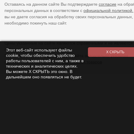
Оставаясь на данном сайте Вы подтверждаете
согласие
на обра
персональных данных в соответствии с
официальной политикой.
вы не даете согласия на обработку своих персональных данных,
необходимо покинуть наш сайт.
Цены указанные на сайте являются справочными и не являются
публичной офертой (ст. 437 ГК).
Этот веб-сайт используют файлы
cookie, чтобы обеспечить удобство
При использовании
материалов
с сайта обязательно указание
работы пользователей с ним, а также в
прямой ссылки на источник.
Список всех товаров
технических и аналитических целях.
Вы можете Х СКРЫТЬ это окно. В
дальнейшем оно появляться не будет.