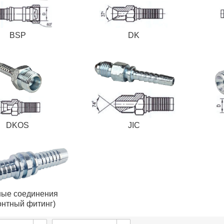
BSP
DK
DKOS
JIC
ые соединения
онтный фитинг)