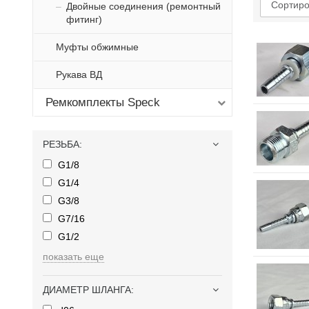
Сортиро
Двойные соединения (ремонтный
фитинг)
Муфты обжимные
Рукава ВД
Ремкомплекты Speck
РЕЗЬБА
:
G1/8
G1/4
G3/8
G7/16
G1/2
показать еще
ДИАМЕТР ШЛАНГА
: