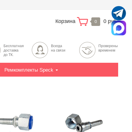
Корзина
0 руб.
0
Бесплатная
Всегда
Проверены
доставка
на связи
временем
до ТК.
Ремкомплекты Speck