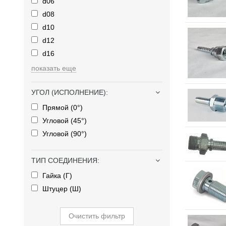
d06
d08
d10
d12
d16
показать еще
УГОЛ (ИСПОЛНЕНИЕ)
:
Прямой (0°)
Угловой (45°)
Угловой (90°)
ТИП СОЕДИНЕНИЯ
:
Гайка (Г)
Штуцер (Ш)
Очистить фильтр