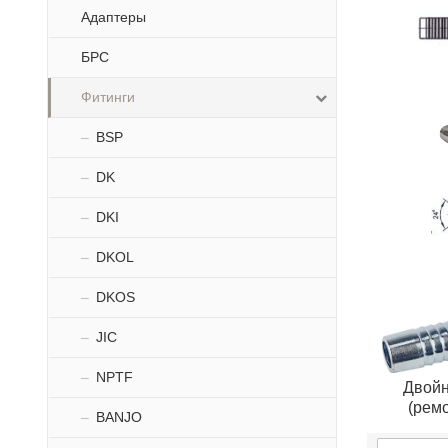
Адаптеры
БРС
Фитинги
BSP
DK
DKI
DKOL
DKOS
JIC
NPTF
Двойн
(рем
BANJO