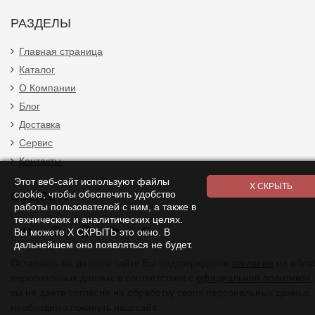
РАЗДЕЛЫ
Главная страница
Каталог
О Компании
Блог
Доставка
Сервис
Контакты
Этот веб-сайт используют файлы
cookie, чтобы обеспечить удобство
СОЦСЕТИ
работы пользователей с ним, а также в
технических и аналитических целях.
Я
Вы можете Х СКРЫТЬ это окно. В
дальнейшем оно появляться не будет.
Оставаясь на данном сайте Вы подтверждаете
согласие
на обра
персональных данных в соответствии с
официальной политикой.
вы не даете согласия на обработку своих персональных данных,
необходимо покинуть наш сайт.