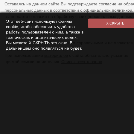
Оставаясь на данном сайте Вы подтверждаете
согласие
на обра
персональных данных в соответствии с
официальной политикой.
вы не даете согласия на обработку своих персональных данных,
Этот веб-сайт используют файлы
необходимо покинуть наш сайт.
cookie, чтобы обеспечить удобство
работы пользователей с ним, а также в
технических и аналитических целях.
Вы можете Х СКРЫТЬ это окно. В
Цены указанные на сайте являются справочными и не являются
дальнейшем оно появляться не будет.
публичной офертой (ст. 437 ГК).
При использовании
материалов
с сайта обязательно указание
прямой ссылки на источник.
Список всех товаров