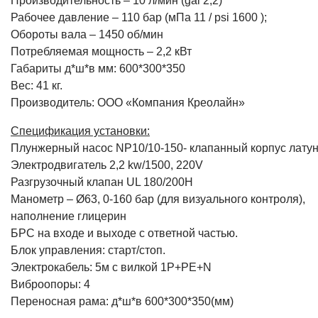
Производительность – 10 л/мин (gal 2,2)
Рабочее давление – 110 бар (мПа 11 / psi 1600 );
Обороты вала – 1450 об/мин
Потребляемая мощность – 2,2 кВт
Габариты д*ш*в мм: 600*300*350
Вес: 41 кг.
Производитель: ООО «Компания Креолайн»
Спецификация установки:
Плунжерный насос NP10/10-150- клапанный корпус лату
Электродвигатель 2,2 kw/1500, 220V
Разгрузочный клапан UL 180/200Н
Манометр – Ø63, 0-160 бар (для визуального контроля),
наполнение глицерин
БРС на входе и выходе с ответной частью.
Блок управления: старт/стоп.
Электрокабель: 5м с вилкой 1Р+РЕ+N
Виброопоры: 4
Переносная рама: д*ш*в 600*300*350(мм)