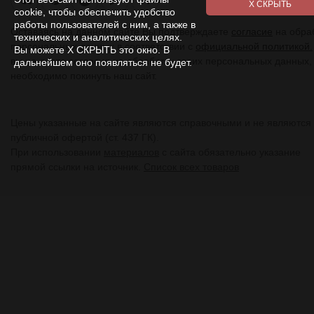
Я
cookie, чтобы обеспечить удобство
работы пользователей с ним, а также в
Оставаясь на данном сайте Вы подтверждаете
согласие
на обра
технических и аналитических целях.
персональных данных в соответствии с
официальной политикой.
Вы можете Х СКРЫТЬ это окно. В
вы не даете согласия на обработку своих персональных данных,
дальнейшем оно появляться не будет.
необходимо покинуть наш сайт.
Цены указанные на сайте являются справочными и не являются
публичной офертой (ст. 437 ГК).
При использовании
материалов
с сайта обязательно указание
прямой ссылки на источник.
Список всех товаров