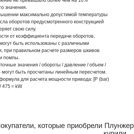
ление не превышало более чем на 10%
го значения.
шении максимально допустимой температуры
исла оборотов предусмотренного конструкцией
еряет свою силу.
ости от коэффициента передачи оборотов,
 могут быть использованы с различными
и, при правильном расчете размеров шкивов
 и помпы.
чные значения / обороты / давление / объем /
- могут быть просчитаны линейным пересчетом.
ормула для расчета мощности привода: [P (bar)
 / 475 = kW
окупатели, которые приобрели Плунжер
купили