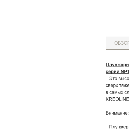
ОБЗО
Плунжерн
серии NP1
Это высок
сверх тяж
в самых с
KREOLINE 
Внимание:
Плунжерны