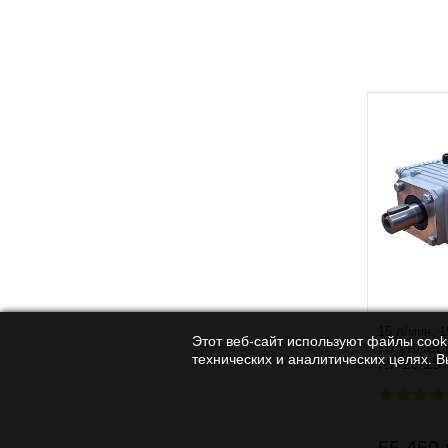
15 л/мин, 1
Этот веб-сайт используют файлы cooki
Плунжер
технических и аналитических целях. 
NP10/15-