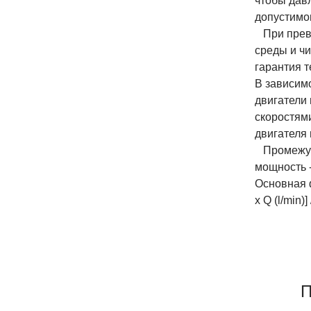
чтобы дав
допустимо
При превы
среды и ч
гарантия т
В зависим
двигатели
скоростям
двигателя
Промежуто
мощность 
Основная ф
x Q (l/min)]
П