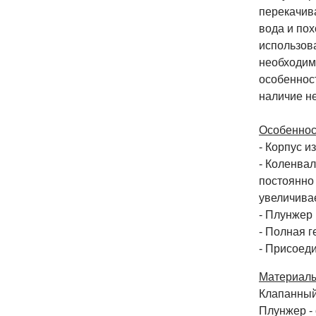
перекачив
вода и пох
использов
необходим
особенност
наличие н
Особеннос
- Корпус и
- Коленва
постоянно 
увеличивае
- Плунжер
- Полная г
- Присоед
Материалы
Клапанный 
Плунжер -