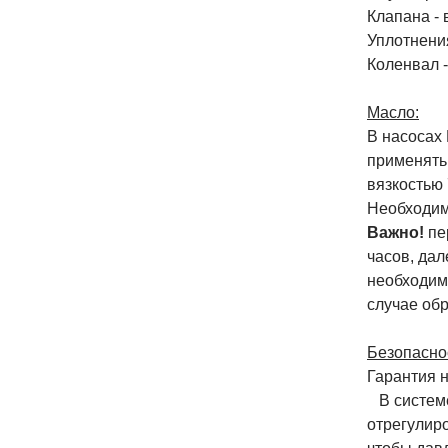
Клапана -
Уплотнени
Коленвал -
Масло:
В насосах
применять
вязкостью
Необходим
Важно!
пе
часов, дал
необходим
случае обр
Безопаснос
Гарантия 
В системе
отрегулир