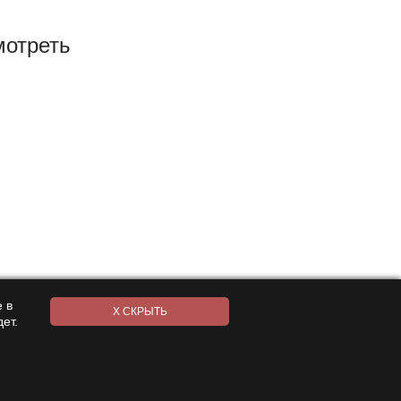
мотреть
 в
ет.