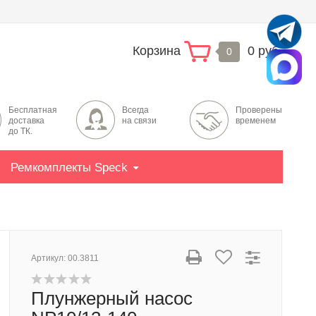
Корзина
0 руб.
0
Бесплатная
Всегда
Проверены
доставка
на связи
временем
до ТК.
Ремкомплекты Speck
Артикул:
00.3811
Плунжерный насос