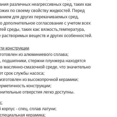
ания различных неагрессивных сред, таких как
ожих по своему свойству жидкостей. Перед
анием для других перекачиваемых сред,
о дополнительное согласование с учетом всех
ей среды, таких как: вязкость,температура,
е растворимых веществ и других особенностей.
ти конструкции
зготовлен из алюминиевого сплава;
л, подшипники, стержни плунжера находятся
в маслянно-смазочной среде, что значительно
т срок службы насоса;
 изготовлен из высокопрочной керамики;
ерметичность конструкции;
инительные отверстия легко доступны.
:
корпус - спец. cплав латуни;
 специальная керамика;