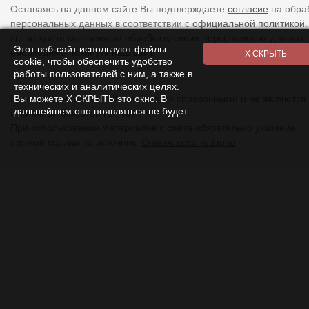
Оставаясь на данном сайте Вы подтверждаете
согласие
на обра
персональных данных в соответствии с
официальной политикой.
вы не даете согласия на обработку своих персональных данных,
Этот веб-сайт используют файлы
необходимо покинуть наш сайт.
cookie, чтобы обеспечить удобство
работы пользователей с ним, а также в
технических и аналитических целях.
Вы можете Х СКРЫТЬ это окно. В
Цены указанные на сайте являются справочными и не являются
дальнейшем оно появляться не будет.
публичной офертой (ст. 437 ГК).
При использовании
материалов
с сайта обязательно указание
прямой ссылки на источник.
Список всех товаров